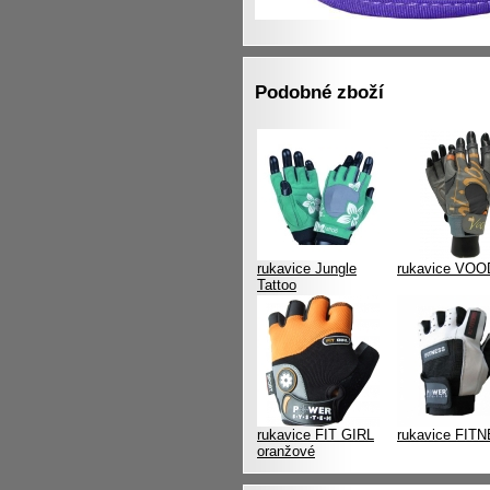
Podobné zboží
rukavice Jungle
rukavice VO
Tattoo
rukavice FIT GIRL
rukavice FIT
oranžové