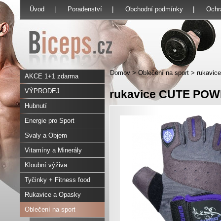
Úvod
|
Poradenství
|
Obchodní podmínky
|
Ochr
Domov
>
Oblečení na sport
>
rukavic
AKCE 1+1 zdarma
VÝPRODEJ
rukavice CUTE POWE
Hubnutí
Energie pro Sport
Svaly a Objem
Vitamíny a Minerály
Kloubní výživa
Tyčinky + Fitness food
Rukavice a Opasky
Oblečení na sport