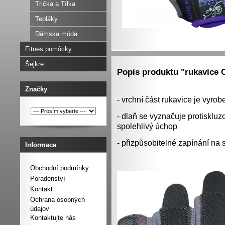
Trička a Tílka
Tepláky
Dámska móda
Fitnes pomôcky
Šejkre
Popis produktu "rukavice
Značky
- vrchní část rukavice je vyr
- dlaň se vyznačuje protiskluzo
spolehlivý úchop
- přizpůsobitelné zapínání na 
Informace
Obchodní podmínky
Poradenství
Kontakt
Ochrana osobných
údajov
Kontaktujte nás