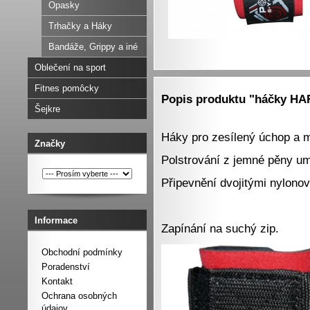
Opasky
Trhačky a Háky
Bandáže, Grippy a iné
Oblečení na sport
Fitnes pomôcky
Popis produktu "háčky 
Šejkre
Háky pro zesílený úchop a m
Značky
Polstrování z jemné pěny um
Připevnění dvojitými nylon
Informace
Zapínání na suchý zip.
Obchodní podmínky
Poradenství
Kontakt
Ochrana osobných
údajov