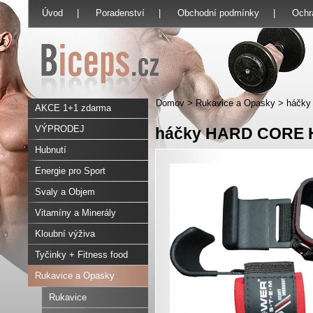
Úvod
|
Poradenství
|
Obchodní podmínky
|
Ochr
Domov
>
Rukavice a Opasky
>
háčk
AKCE 1+1 zdarma
VÝPRODEJ
háčky HARD CORE
Hubnutí
Energie pro Sport
Svaly a Objem
Vitamíny a Minerály
Kloubní výživa
Tyčinky + Fitness food
Rukavice a Opasky
Rukavice