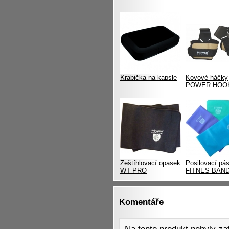
Krabička na kapsle
Kovové háčky
POWER HOO
Zeštíhlovací opasek
Posilovací pá
WT PRO
FITNES BAN
Komentáře