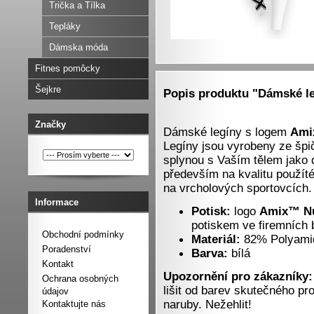
Trička a Tílka
Tepláky
Dámska móda
Fitnes pomôcky
Šejkre
Popis produktu "Dámské l
Značky
Dámské legíny s logem
Ami
Legíny jsou vyrobeny ze špi
splynou s Vaším tělem jako d
především na kvalitu použít
na vrcholových sportovcích
Informace
Potisk:
logo
Amix™ Nu
potiskem ve firemních
Obchodní podmínky
Materiál:
82% Polyami
Poradenství
Barva:
bílá
Kontakt
Upozornění pro zákazníky
Ochrana osobných
lišit od barev skutečného pr
údajov
naruby. Nežehlit!
Kontaktujte nás