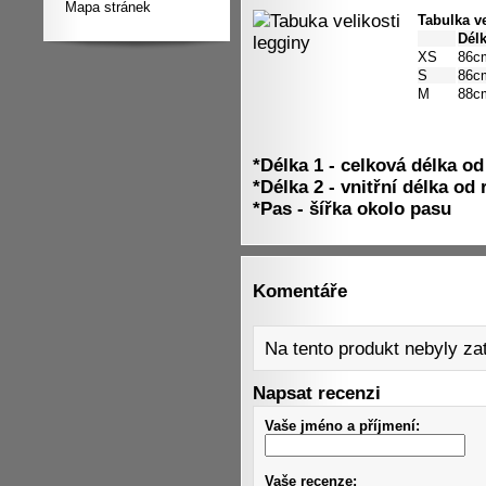
Mapa stránek
Tabulka v
Délk
XS
86c
S
86c
M
88c
*Délka 1
- celková délka od
*Délka 2
- vnitřní délka od
*Pas
- šířka okolo pasu
Komentáře
Na tento produkt nebyly z
Napsat recenzi
Vaše jméno a příjmení:
Vaše recenze: