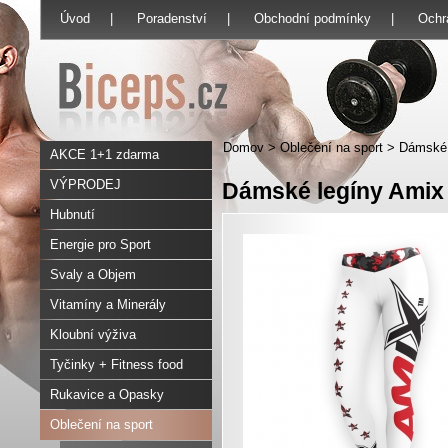
Úvod
|
Poradenství
|
Obchodní podmínky
|
Ochr
Domov
>
Oblečení na sport
>
Dámské 
AKCE 1+1 zdarma
VÝPRODEJ
Dámské legíny Amix
Hubnutí
Energie pro Sport
Svaly a Objem
Vitamíny a Minerály
Kloubní výživa
Tyčinky + Fitness food
Rukavice a Opasky
Oblečení na sport